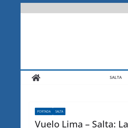
Saltar
al
contenido
SALTA
PORTADA
SALTA
Vuelo Lima – Salta: L