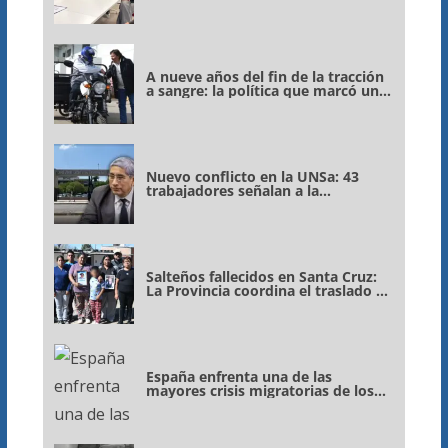
merenderos de Salta
A nueve años del fin de la tracción
a sangre: la política que marcó un
antes y un después en Salta
Nuevo conflicto en la UNSa: 43
trabajadores señalan a la
conducción de Miguel Nina tras el
cese de contratos y sostienen que
hay financiamiento
Salteños fallecidos en Santa Cruz:
La Provincia coordina el traslado de
los cuerpos
España enfrenta una de las
mayores crisis migratorias de los
últimos años tras una entrada
masiva por Ceuta