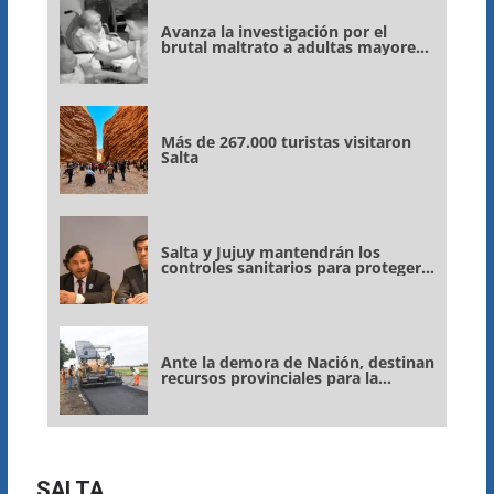
Avanza la investigación por el
brutal maltrato a adultas mayores
en un geriátrico de Mar del Plata y
volvieron a detener a Cichero
Más de 267.000 turistas visitaron
Salta
Salta y Jujuy mantendrán los
controles sanitarios para proteger
la producción bananera
Ante la demora de Nación, destinan
recursos provinciales para la
repavimentación de la ruta
nacional 9/34
SALTA