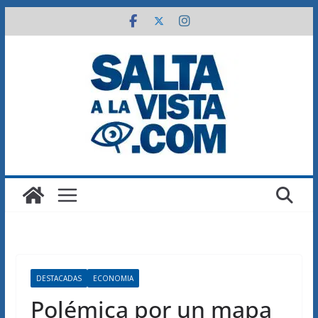
Saltar
al
contenido
DESTACADAS
ECONOMIA
Polémica por un mapa