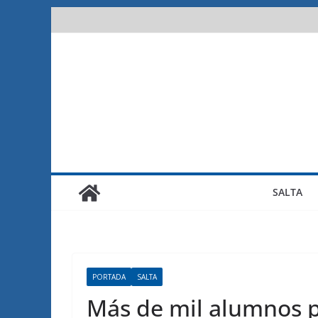
Saltar
al
contenido
SALTA
PORTADA
SALTA
Más de mil alumnos p