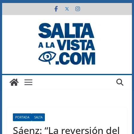
Saltar
al
contenido
PORTADA
SALTA
Sáenz: “La reversión del