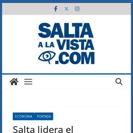
Saltar
al
contenido
ECONOMIA
PORTADA
Salta lidera el