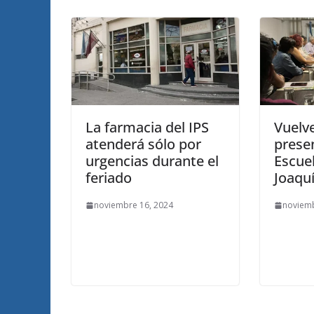
La farmacia del IPS
Vuelve
atenderá sólo por
presen
urgencias durante el
Escue
feriado
Joaqu
noviembre 16, 2024
noviemb