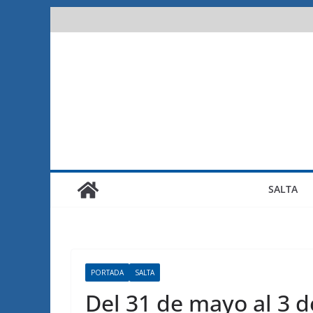
Saltar
al
contenido
SALTA
PORTADA
SALTA
Del 31 de mayo al 3 d