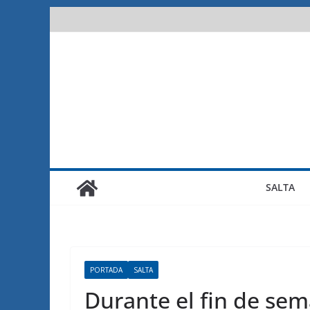
Saltar
al
contenido
SALTA
PORTADA
SALTA
Durante el fin de se