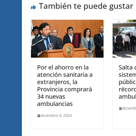
También te puede gustar
Por el ahorro en la
Salta 
atención sanitaria a
siste
extranjeros, la
públi
Provincia comprará
récor
34 nuevas
ambul
ambulancias
diciemb
diciembre 6, 2024