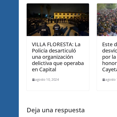
VILLA FLORESTA: La
Este 
Policía desarticuló
desvío
una organización
por la
delictiva que operaba
honor
en Capital
Cayet
agosto 10, 2024
agosto 
Deja una respuesta