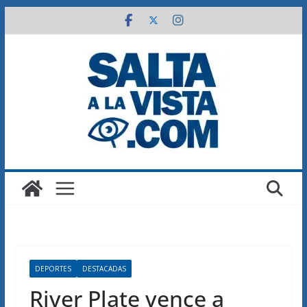
Saltar
al
contenido
DEPORTES
DESTACADAS
River Plate vence a