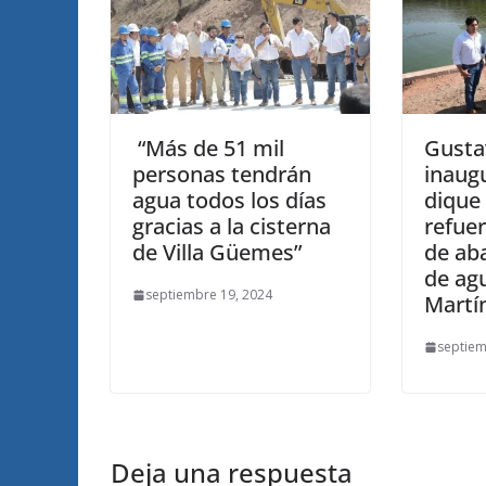
“Más de 51 mil
Gusta
personas tendrán
inaugu
agua todos los días
dique 
gracias a la cisterna
refuer
de Villa Güemes”
de ab
de ag
septiembre 19, 2024
Martí
septiem
Deja una respuesta