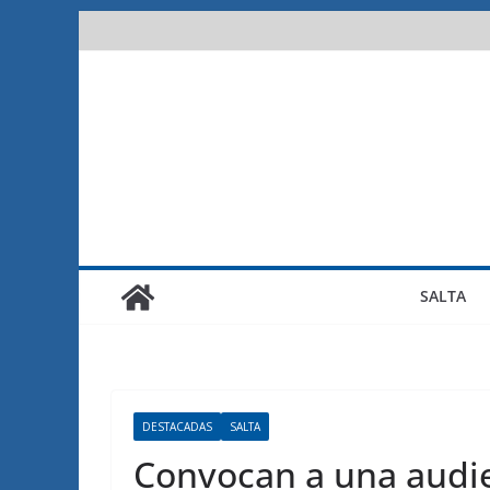
Saltar
al
contenido
SALTA
DESTACADAS
SALTA
Convocan a una audie