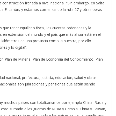
 la construcción frenada a nivel nacional. “Sin embargo, en Salta
ue El Limón, y estamos comenzando la ruta 27 y otras obras
e tener equilibrio fiscal, las cuentas ordenadas y la
ís en extensión del mundo y el país que más al sur está en el
 kilómetros de una provincia como la nuestra, por ello
es y lo digital”.
on Plan de Minería, Plan de Economía del Conocimiento, Plan
ad nacional, prefectura, justicia, educación, salud y obras
nacionales son jubilaciones y pensiones que están siendo
y muchos países con totalitarismos por ejemplo China, Rusia y
esto sumado a las guerras de Rusia y Ucrania, China y Taiwan,
enos democracia en el mundo y los países se van a populismos