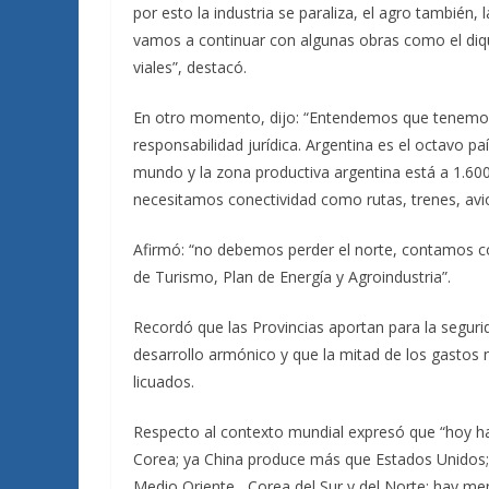
por esto la industria se paraliza, el agro también,
vamos a continuar con algunas obras como el diq
viales”, destacó.
En otro momento, dijo: “Entendemos que tenemos qu
responsabilidad jurídica. Argentina es el octavo pa
mundo y la zona productiva argentina está a 1.600
necesitamos conectividad como rutas, trenes, avion
Afirmó: “no debemos perder el norte, contamos c
de Turismo, Plan de Energía y Agroindustria”.
Recordó que las Provincias aportan para la segurid
desarrollo armónico y que la mitad de los gastos 
licuados.
Respecto al contexto mundial expresó que “hoy ha
Corea; ya China produce más que Estados Unidos; 
Medio Oriente , Corea del Sur y del Norte; hay m