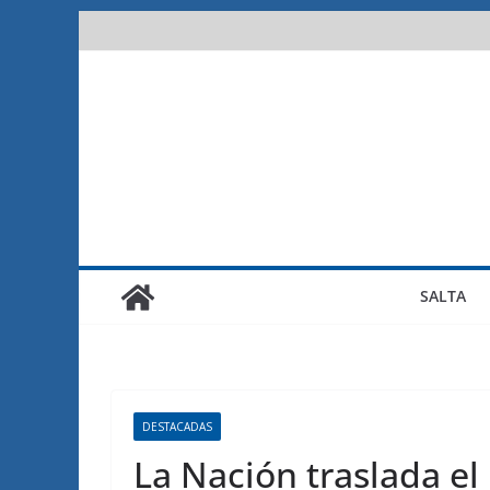
Saltar
al
contenido
SALTA
DESTACADAS
La Nación traslada el