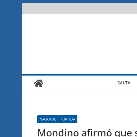
Saltar
al
contenido
SALTA
NACIONAL
PORTADA
Mondino afirmó que s