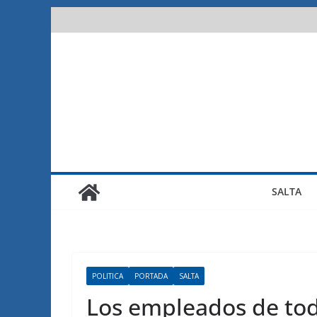
Saltar
al
contenido
SALTA
POLITICA
PORTADA
SALTA
Los empleados de tod