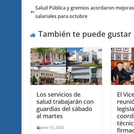
Salud Pública y gremios acordaron mejoras
salariales para octubre
También te puede gustar
Los servicios de
El Vi
salud trabajarán con
reuni
guardias del sábado
legisl
al martes
coordi
técni
junio 15, 2023
firma