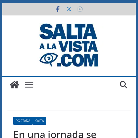
Saltar
al
contenido
PORTADA
SALTA
En una jornada se