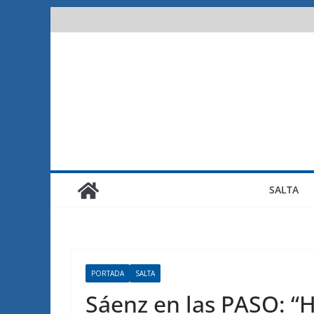
Saltar
al
contenido
SALTA
PORTADA
SALTA
Sáenz en las PASO: “