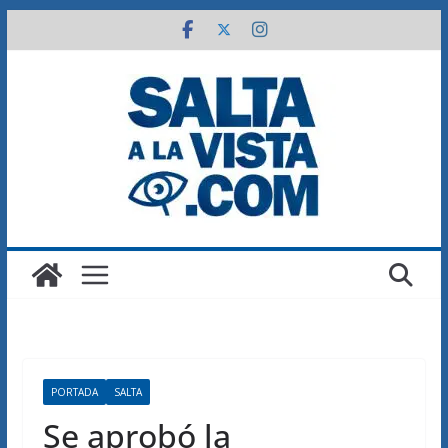
Saltar
al
contenido
PORTADA
SALTA
Se aprobó la