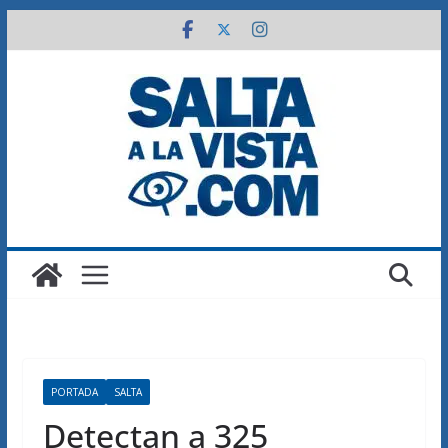
Saltar
al
contenido
PORTADA
SALTA
Detectan a 325