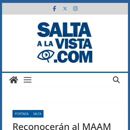
Saltar
al
contenido
PORTADA
SALTA
Reconocerán al MAAM