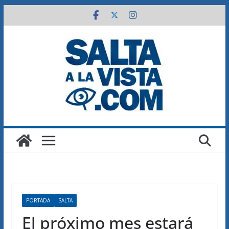
Saltar
al
contenido
PORTADA
SALTA
El próximo mes estará