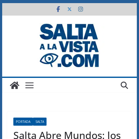
Saltar
al
contenido
PORTADA
SALTA
Salta Abre Mundos: los