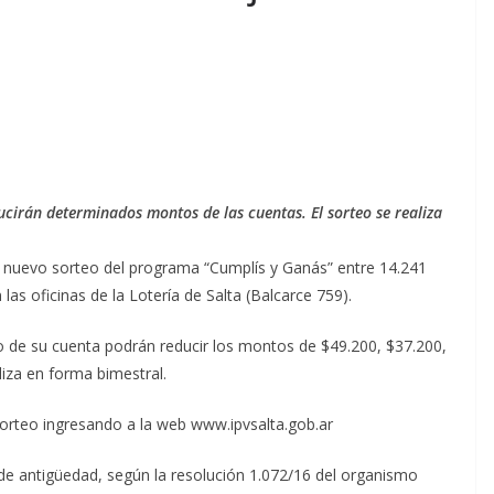
ucirán determinados montos de las cuentas. El sorteo se realiza
á un nuevo sorteo del programa “Cumplís y Ganás” entre 14.241
 las oficinas de la Lotería de Salta (Balcarce 759).
o de su cuenta podrán reducir los montos de $49.200, $37.200,
liza en forma bimestral.
orteo ingresando a la web www.ipvsalta.gob.ar
de antigüedad, según la resolución 1.072/16 del organismo