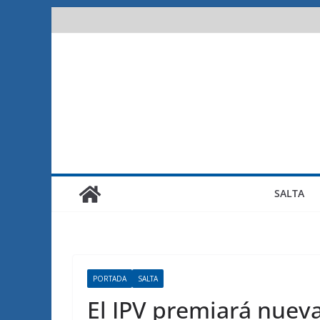
Saltar
al
contenido
SALTA
PORTADA
SALTA
El IPV premiará nuev