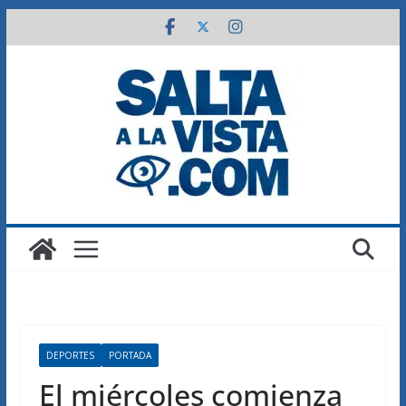
Saltar
al
contenido
DEPORTES
PORTADA
El miércoles comienza