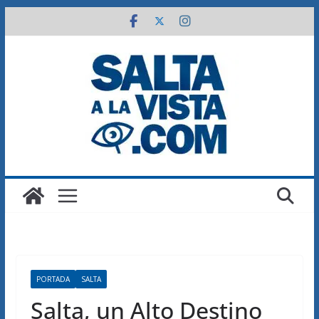
Saltar
al
contenido
PORTADA
SALTA
Salta, un Alto Destino