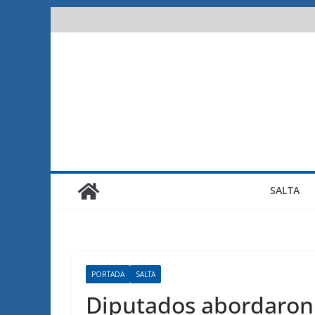
Saltar
al
contenido
SALTA
PORTADA
SALTA
Diputados abordaron 