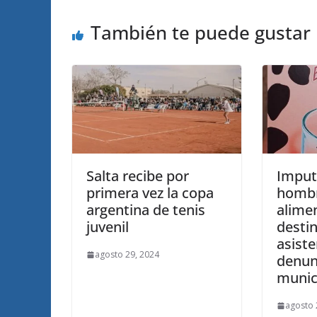
También te puede gustar
Salta recibe por
Imput
primera vez la copa
hombr
argentina de tenis
alime
juvenil
desti
asiste
agosto 29, 2024
denun
munic
agosto 