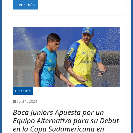
Leer más
DEPORTES
abril 1, 2024
Boca Juniors Apuesta por un
Equipo Alternativo para su Debut
en la Copa Sudamericana en