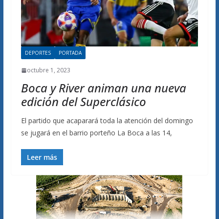
DEPORTES
PORTADA
octubre 1, 2023
Boca y River animan una nueva
edición del Superclásico
El partido que acaparará toda la atención del domingo
se jugará en el barrio porteño La Boca a las 14,
Leer más