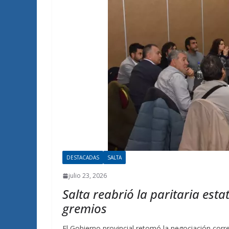
DESTACADAS
SALTA
julio 23, 2026
Salta reabrió la paritaria esta
gremios
El Gobierno provincial retomó la negociación cor