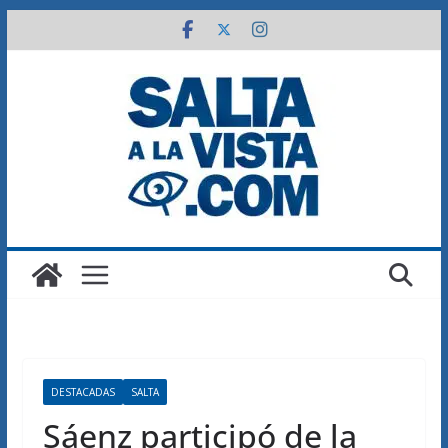
Saltar
al
contenido
DESTACADAS
SALTA
Sáenz participó de la