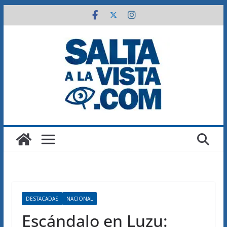
Saltar
al
contenido
DESTACADAS
NACIONAL
Escándalo en Luzu: