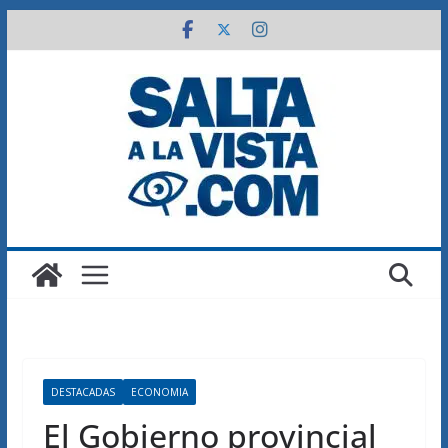
Saltar
al
contenido
DESTACADAS
ECONOMIA
El Gobierno provincial