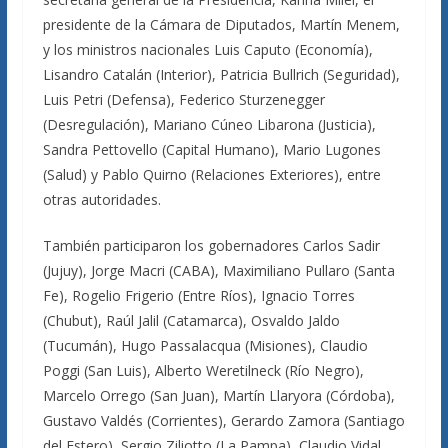
presidente de la Cámara de Diputados, Martín Menem,
y los ministros nacionales Luis Caputo (Economía),
Lisandro Catalán (Interior), Patricia Bullrich (Seguridad),
Luis Petri (Defensa), Federico Sturzenegger
(Desregulación), Mariano Cúneo Libarona (Justicia),
Sandra Pettovello (Capital Humano), Mario Lugones
(Salud) y Pablo Quirno (Relaciones Exteriores), entre
otras autoridades.
También participaron los gobernadores Carlos Sadir
(Jujuy), Jorge Macri (CABA), Maximiliano Pullaro (Santa
Fe), Rogelio Frigerio (Entre Ríos), Ignacio Torres
(Chubut), Raúl Jalil (Catamarca), Osvaldo Jaldo
(Tucumán), Hugo Passalacqua (Misiones), Claudio
Poggi (San Luis), Alberto Weretilneck (Río Negro),
Marcelo Orrego (San Juan), Martín Llaryora (Córdoba),
Gustavo Valdés (Corrientes), Gerardo Zamora (Santiago
del Estero), Sergio Ziliotto (La Pampa), Claudio Vidal