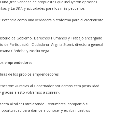
con una gran variedad de propuestas que incluyeron opciones
kas y La 387, y actividades para los más pequeños.
e Potencia como una verdadera plataforma para el crecimiento
inisterio de Gobierno, Derechos Humanos y Trabajo encargado
io de Participación Ciudadana; Virginia Storni, directora general
oxana Córdoba y Noelia Vega.
 los emprendedores
labras de los propios emprendedores.
tacaron: «Gracias al Gobernador por darnos esta posibilidad.
gracias a esto volvemos a sonreír».
senta al taller Entrelazando Costumbres, compartió su
n oportunidad para darnos a conocer y exhibir nuestros