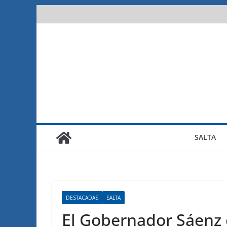
Saltar
al
contenido
SALTA
DESTACADAS
SALTA
El Gobernador Sáenz 