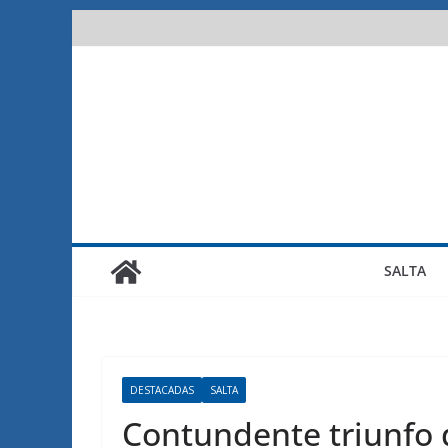
Saltar
al
contenido
SALTA
DESTACADAS
SALTA
Contundente triunfo 