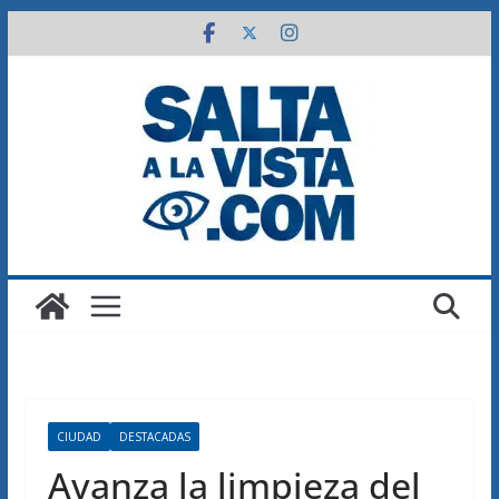
Saltar
al
contenido
CIUDAD
DESTACADAS
Avanza la limpieza del