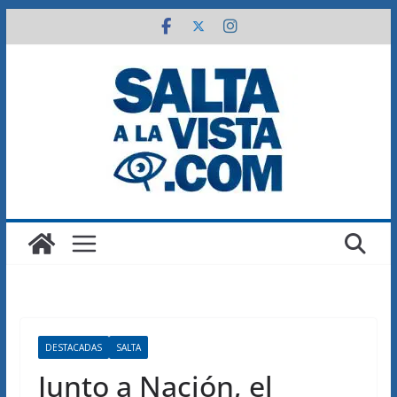
Saltar
al
contenido
DESTACADAS
SALTA
Junto a Nación, el