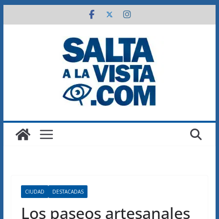
Saltar
al
contenido
CIUDAD
DESTACADAS
Los paseos artesanales