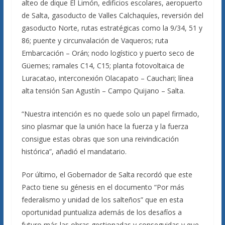
alteo de dique El Limón, edificios escolares, aeropuerto
de Salta, gasoducto de Valles Calchaquíes, reversión del
gasoducto Norte, rutas estratégicas como la 9/34, 51 y
86; puente y circunvalación de Vaqueros; ruta
Embarcación – Orán; nodo logístico y puerto seco de
Güemes; ramales C14, C15; planta fotovoltaica de
Luracatao, interconexión Olacapato – Cauchari; línea
alta tensión San Agustín – Campo Quijano – Salta.
“Nuestra intención es no quede solo un papel firmado,
sino plasmar que la unión hace la fuerza y la fuerza
consigue estas obras que son una reivindicación
histórica”, añadió el mandatario.
Por último, el Gobernador de Salta recordó que este
Pacto tiene su génesis en el documento “Por más
federalismo y unidad de los salteños” que en esta
oportunidad puntualiza además de los desafíos a
futuro más las obras gestionadas y conseguidas y que