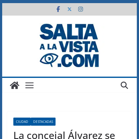
Saltar
al
contenido
CIUDAD
DESTACADAS
La concejal Álvarez se