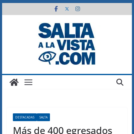
Saltar
al
contenido
DESTACADAS
SALTA
Más de 400 egresados