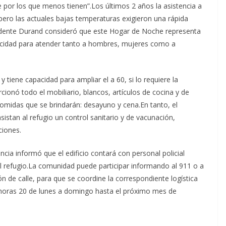
e por los que menos tienen”.Los últimos 2 años la asistencia a
 pero las actuales bajas temperaturas exigieron una rápida
endente Durand consideró que este Hogar de Noche representa
apacidad para atender tanto a hombres, mujeres como a
tiene capacidad para ampliar el a 60, si lo requiere la
cionó todo el mobiliario, blancos, artículos de cocina y de
omidas que se brindarán: desayuno y cena.En tanto, el
sistan al refugio un control sanitario y de vacunación,
ciones.
incia informó que el edificio contará con personal policial
el refugio.La comunidad puede participar informando al 911 o a
ón de calle, para que se coordine la correspondiente logística
e horas 20 de lunes a domingo hasta el próximo mes de