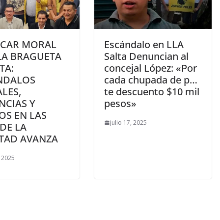
ICAR MORAL
Escándalo en LLA
LA BRAGUETA
Salta Denuncian al
TA:
concejal López: «Por
NDALOS
cada chupada de p…
LES,
te descuento $10 mil
NCIAS Y
pesos»
OS EN LAS
julio 17, 2025
 DE LA
RTAD AVANZA
, 2025