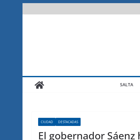
Saltar
al
contenido
SALTA
CIUDAD
DESTACADAS
El gobernador Sáenz 