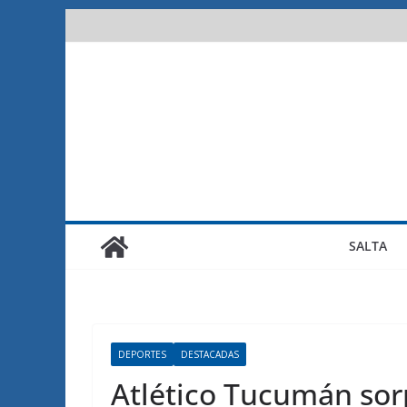
Saltar
al
contenido
SALTA
DEPORTES
DESTACADAS
Atlético Tucumán sor