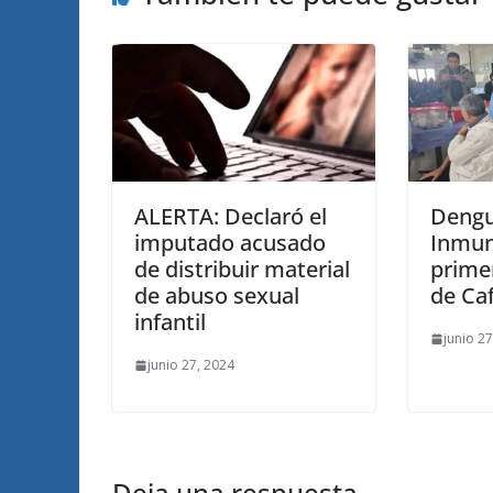
ALERTA: Declaró el
Dengu
imputado acusado
Inmun
de distribuir material
prime
de abuso sexual
de Ca
infantil
junio 2
junio 27, 2024
Deja una respuesta