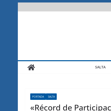
Saltar
al
contenido
SALTA
PORTADA
SALTA
«Récord de Participa