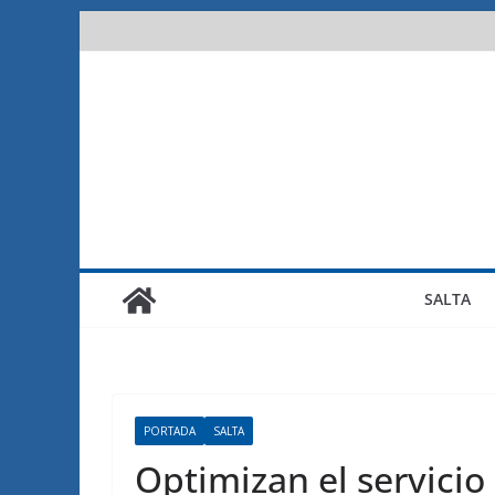
Saltar
al
contenido
SALTA
PORTADA
SALTA
Optimizan el servicio