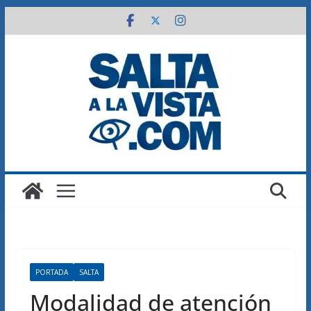
Saltar
al
contenido
PORTADA
SALTA
Modalidad de atención