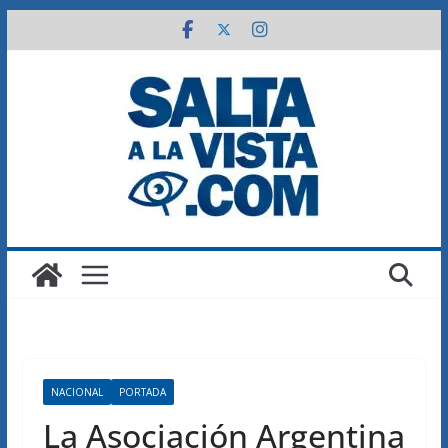
Saltar
al
contenido
NACIONAL
PORTADA
La Asociación Argentina