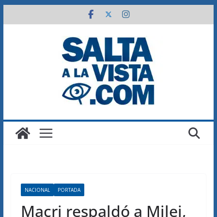
Saltar
al
contenido
NACIONAL
PORTADA
Macri respaldó a Milei,