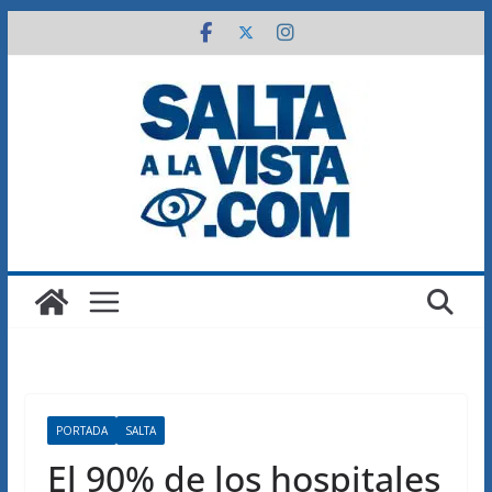
Saltar
al
contenido
PORTADA
SALTA
El 90% de los hospitales