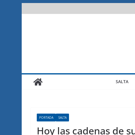
Saltar
al
contenido
SALTA
PORTADA
SALTA
Hoy las cadenas de s