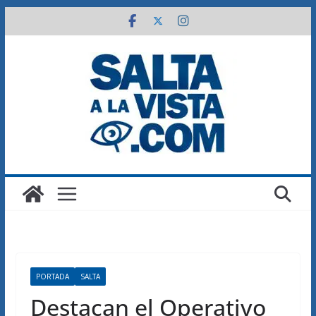
Saltar
al
contenido
PORTADA
SALTA
Destacan el Operativo